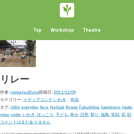
Top
Workshop
Theatre
リレー
作者:
UematsuShota
投稿日:
2011/12/09
カテゴリー:
メディアコンテ いわき
、
作品
タグ:
child
,
everyday
,
face
,
festival
,
flower
,
Fukushima
,
happiness
,
Iwaki
,
relax
,
smile
,
いわき
,
ほっこり
,
子ども
,
幸せ
,
日常
,
祭り
,
福島
,
笑顔
,
花
,
顔
コメントはまだありません
いわき 2011 https://mediaconte.net/wp-content/uploads/2021/04/iwaki_005.mp4 リレー 三戸 夕貴 東日本国際大学学生 (2011) 被災した三戸夕貴さん […]