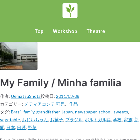
Top
Workshop
Theatre
My Family / Minha familia
作者:
UematsuShota
投稿日:
2011/03/08
カテゴリー:
メディアコンテ 可児
、
作品
タグ:
Brazil
,
family
,
grandfather
,
Japan
,
newspaper
,
school
,
sweets
,
vegetable
,
おじいちゃん
,
お菓子
,
ブラジル
,
ポルトガル語
,
学校
,
家族
,
新
聞
,
日本
,
日系
,
野菜
私にとっての「おじいちゃん」。実は日本に来てから知り合ったおじいちゃんなんです。そのおじいちゃんが無愛想に気にしていることとは？ – Meu avo tem uma