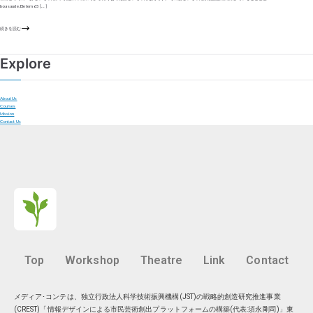
boa saude. Ele tem 65 […]
続きを読む
Explore
About Us
Courses
Mission
Contact Us
Top
Workshop
Theatre
Link
Contact
メディア･コンテは、独立行政法人科学技術振興機構(JST)の戦略的創造研究推進事業
(CREST)「情報デザインによる市民芸術創出プラットフォームの構築(代表:須永剛司)」東