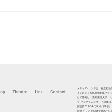
メディア･コンテは、独立行政法
hop
Theatre
Link
Contact
インによる市民芸術創出プラッ
して開発し、愛知淑徳大学コミ
プ･プログラムです。その後は
実践(2012-14 代表:小川
川明子)」との関連で進めてい