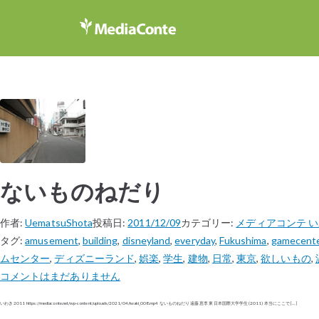
ないものねだり
作者:
UematsuShota
投稿日:
2011/12/09
カテゴリー:
メディアコンテ 
タグ:
amusement
,
building
,
disneyland
,
everyday
,
Fukushima
,
gamecent
ムセンター
,
ディズニーランド
,
娯楽
,
学生
,
建物
,
日常
,
東京
,
欲しいもの
,
コメントはまだありません
いわき 2011 https://mediaconte.net/wp-content/uploads/2021/04/iwaki_008.mp4 ないものねだり 遠藤 恵李 東日本国際大学学生 (2011) 本当にここで […]