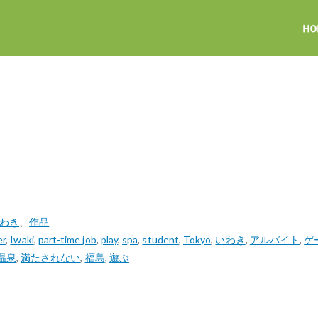
いわき
、
作品
er
,
Iwaki
,
part-time job
,
play
,
spa
,
student
,
Tokyo
,
いわき
,
アルバイト
,
ゲ
温泉
,
満たされない
,
福島
,
遊ぶ