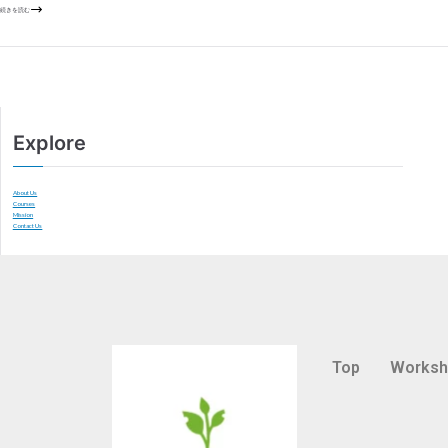
続きを読む
Explore
About Us
Courses
Mission
Contact Us
Top
Works