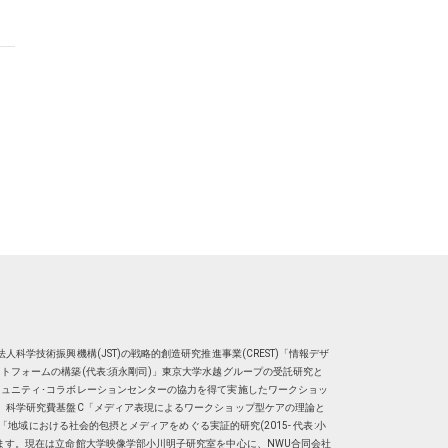
人科学技術振興機構(JST)の戦略的創造研究推進事業(CREST)「情報デザ
トフォームの構築(代表:須永剛司)」東京大学水越グループの受託研究と
ュニティ･コラボレーションセンターの協力を得て実施したワークショッ
、科学研究費基盤C「メディア表現によるワークショップ型ケアの理論と
明子）「地域における社会的包摂とメディアをめぐる実証的研究(2015- 代表:小
ます。現在は
立命館大学映像学部小川明子研究室
を中心に、
NWU合同会社