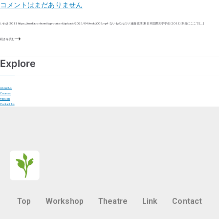
コメントはまだありません
いわき 2011 https://mediaconte.net/wp-content/uploads/2021/04/iwaki_008.mp4 ないものねだり 遠藤 恵李 東日本国際大学学生 (2011) 本当にここで […]
続きを読む
Explore
About Us
Courses
Mission
Contact Us
Top
Workshop
Theatre
Link
Contact