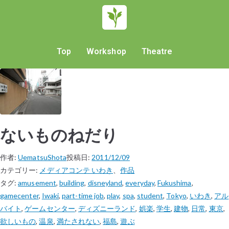
Top
Workshop
Theatre
ないものねだり
作者:
UematsuShota
投稿日:
2011/12/09
カテゴリー:
メディアコンテ いわき
、
作品
タグ:
amusement
,
building
,
disneyland
,
everyday
,
Fukushima
,
gamecenter
,
Iwaki
,
part-time job
,
play
,
spa
,
student
,
Tokyo
,
いわき
,
アル
バイト
,
ゲームセンター
,
ディズニーランド
,
娯楽
,
学生
,
建物
,
日常
,
東京
,
欲しいもの
,
温泉
,
満たされない
,
福島
,
遊ぶ