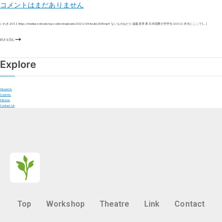
コメントはまだありません
いわき 2011 https://mediaconte.net/wp-content/uploads/2021/04/iwaki_008.mp4 ないものねだり 遠藤 恵李 東日本国際大学学生 (2011) 本当にここで […]
続きを読む
Explore
About Us
Courses
Mission
Contact Us
Top
Workshop
Theatre
Link
Contact