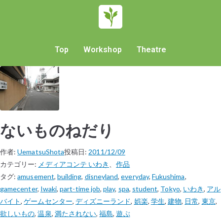
Top
Workshop
Theatre
ないものねだり
作者:
UematsuShota
投稿日:
2011/12/09
カテゴリー:
メディアコンテ いわき
、
作品
タグ:
amusement
,
building
,
disneyland
,
everyday
,
Fukushima
,
gamecenter
,
Iwaki
,
part-time job
,
play
,
spa
,
student
,
Tokyo
,
いわき
,
アル
バイト
,
ゲームセンター
,
ディズニーランド
,
娯楽
,
学生
,
建物
,
日常
,
東京
,
欲しいもの
,
温泉
,
満たされない
,
福島
,
遊ぶ