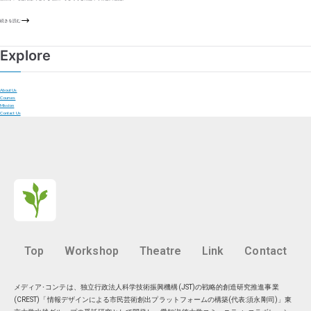
続きを読む
Explore
About Us
Courses
Mission
Contact Us
Top
Workshop
Theatre
Link
Contact
メディア･コンテは、独立行政法人科学技術振興機構(JST)の戦略的創造研究推進事業
(CREST)「情報デザインによる市民芸術創出プラットフォームの構築(代表:須永剛司)」東