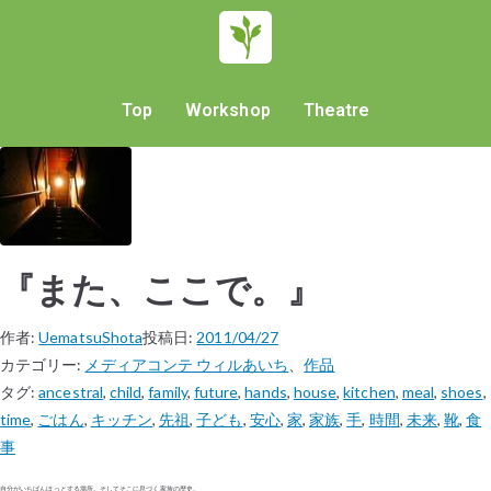
Top
Workshop
Theatre
『また、ここで。』
作者:
UematsuShota
投稿日:
2011/04/27
カテゴリー:
メディアコンテ ウィルあいち
、
作品
タグ:
ancestral
,
child
,
family
,
future
,
hands
,
house
,
kitchen
,
meal
,
shoes
,
time
,
ごはん
,
キッチン
,
先祖
,
子ども
,
安心
,
家
,
家族
,
手
,
時間
,
未来
,
靴
,
食
事
自分がいちばんほっとする場所。そしてそこに息づく家族の歴史。