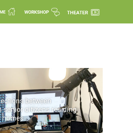
lections between
senior citizens residing
e homes