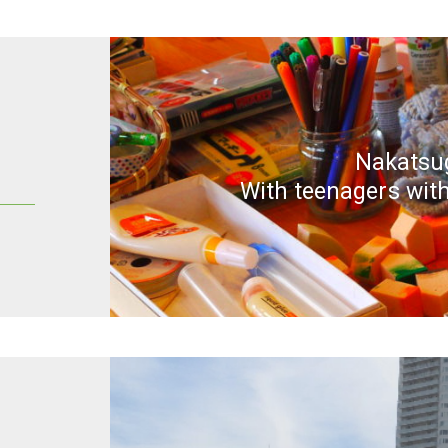
Nakatsu
With teenagers with 