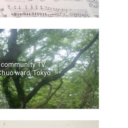
r community TV
huo ward, Tokyo