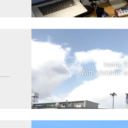
Iwata, 
With children w