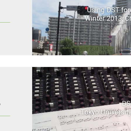
Using DST fo
！
Winter 2013, C
DS
で
Tokyo University