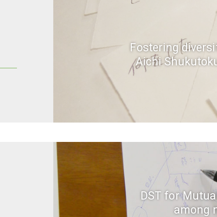
Fostering divers
Aichi Shukutoku
DST for Mutua
among n