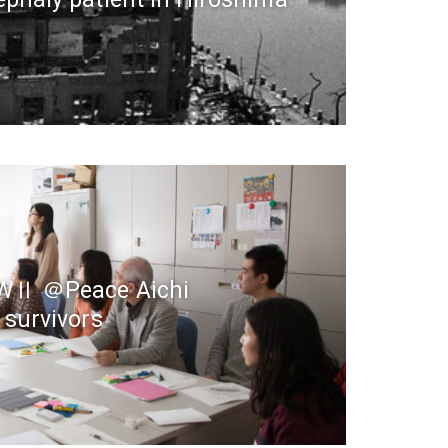
WⅡ ＠Peace Aichi
 survivors