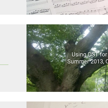
Using DST fo
！
Summer 2013, C