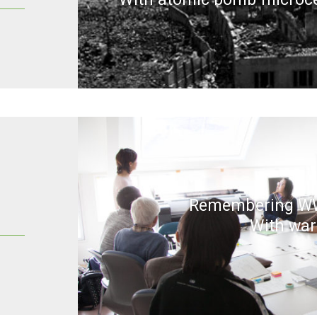
Remembering W
With war