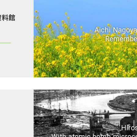
資料館
Aichi Nagoya
Remembe
Hiro
With atomic bomb microce