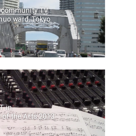
r community TV
huo ward, Tokyo
T in
 of the Arts 2013