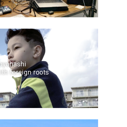
Toyohashi
ith foreign roots