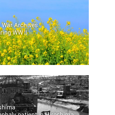
 War Archives
ring WWⅡ
shima
phaly patient in Hiroshima