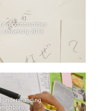
ity in communities
 University 2013
l understanding
eighbors