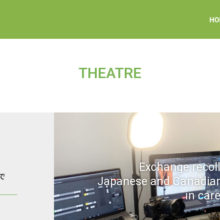
THEATRE
Exchange recol
で
Japanese and Canadian 
in car