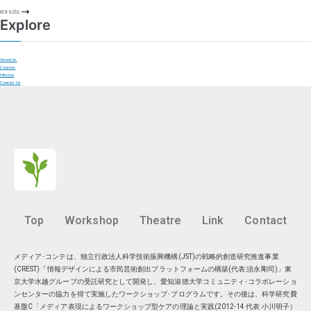
続きを読む
Explore
About Us
Courses
Mission
Contact Us
Top
Workshop
Theatre
Link
Contact
メディア･コンテは、独立行政法人科学技術振興機構(JST)の戦略的創造研究推進事業
(CREST)「情報デザインによる市民芸術創出プラットフォームの構築(代表:須永剛司)」東
京大学水越グループの受託研究として開発し、愛知淑徳大学コミュニティ･コラボレーショ
ンセンターの協力を得て実施したワークショップ･プログラムです。その後は、科学研究費
基盤C「メディア表現によるワークショップ型ケアの理論と実践(2012-14 代表:小川明子）