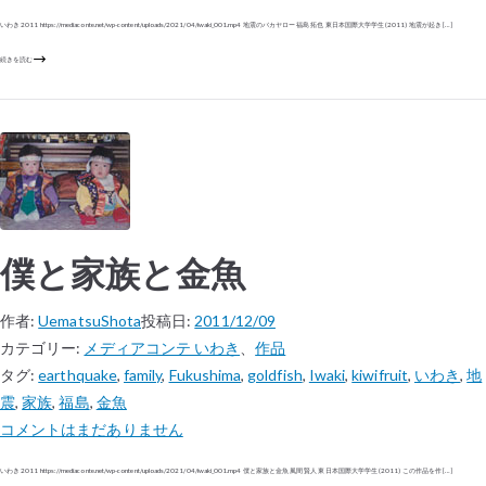
いわき 2011 https://mediaconte.net/wp-content/uploads/2021/04/iwaki_001.mp4 地震のバカヤロー 福島 拓也 東日本国際大学学生 (2011) 地震が起き […]
続きを読む
僕と家族と金魚
作者:
UematsuShota
投稿日:
2011/12/09
カテゴリー:
メディアコンテ いわき
、
作品
タグ:
earthquake
,
family
,
Fukushima
,
goldfish
,
Iwaki
,
kiwifruit
,
いわき
,
地
震
,
家族
,
福島
,
金魚
コメントはまだありません
いわき 2011 https://mediaconte.net/wp-content/uploads/2021/04/iwaki_001.mp4 僕と家族と金魚 風間 賢人 東日本国際大学学生 (2011) この作品を作 […]