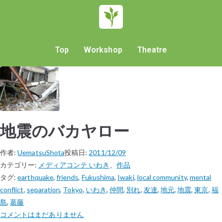
Top
Workshop
Theatre
地震のバカヤロー
作者:
UematsuShota
投稿日:
2011/12/09
カテゴリー:
メディアコンテ いわき
、
作品
タグ:
earthquake
,
friends
,
Fukushima
,
Iwaki
,
local community
,
mental
conflict
,
separation
,
Tokyo
,
いわき
,
仲間
,
別れ
,
友達
,
地元
,
地震
,
東京
,
福
島
,
葛藤
コメントはまだありません