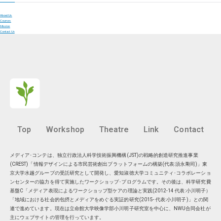
About Us
Courses
Mission
Contact Us
Top
Workshop
Theatre
Link
Contact
メディア･コンテは、独立行政法人科学技術振興機構(JST)の戦略的創造研究推進事業
(CREST)「情報デザインによる市民芸術創出プラットフォームの構築(代表:須永剛司)」東
京大学水越グループの受託研究として開発し、愛知淑徳大学コミュニティ･コラボレーショ
ンセンターの協力を得て実施したワークショップ･プログラムです。その後は、科学研究費
基盤C「メディア表現によるワークショップ型ケアの理論と実践(2012-14 代表:小川明子）
「地域における社会的包摂とメディアをめぐる実証的研究(2015- 代表:小川明子)」との関
連で進めています。現在は
立命館大学映像学部小川明子研究室
を中心に、
NWU合同会社
が
主にウェブサイトの管理を行っています。