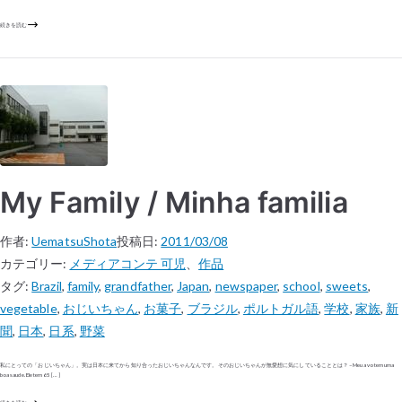
続きを読む
My Family / Minha familia
作者:
UematsuShota
投稿日:
2011/03/08
カテゴリー:
メディアコンテ 可児
、
作品
タグ:
Brazil
,
family
,
grandfather
,
Japan
,
newspaper
,
school
,
sweets
,
vegetable
,
おじいちゃん
,
お菓子
,
ブラジル
,
ポルトガル語
,
学校
,
家族
,
新
聞
,
日本
,
日系
,
野菜
私にとっての「おじいちゃん」。実は日本に来てから知り合ったおじいちゃんなんです。そのおじいちゃんが無愛想に気にしていることとは？ – Meu avo tem uma
boa saude. Ele tem 65 […]