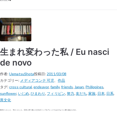
続きを読む
生まれ変わった私 / Eu nasci
de novo
作者:
UematsuShota
投稿日:
2011/03/08
カテゴリー:
メディアコンテ 可児
、
作品
タグ:
cross-cultural
,
endeavor
,
family
,
friends
,
Japan
,
Philippines
,
sunflower
,
いじめ
,
ひまわり
,
フィリピン
,
努力
,
友だち
,
家族
,
日本
,
日系
,
異文化
意外だったこと、辛かったこと。日本に来て感じた文化ギャップをアレックスはどのように乗り越えたのか。