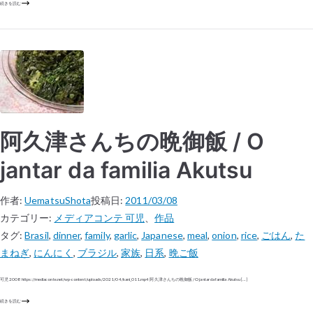
続きを読む
阿久津さんちの晩御飯 / O
jantar da familia Akutsu
作者:
UematsuShota
投稿日:
2011/03/08
カテゴリー:
メディアコンテ 可児
、
作品
タグ:
Brasil
,
dinner
,
family
,
garlic
,
Japanese
,
meal
,
onion
,
rice
,
ごはん
,
た
まねぎ
,
にんにく
,
ブラジル
,
家族
,
日系
,
晩ご飯
可児 2008 https://mediaconte.net/wp-content/uploads/2021/04/kani_011.mp4 阿久津さんちの晩御飯 / O jantar da familia Akutsu […]
続きを読む