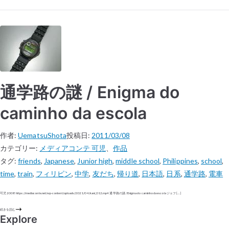
通学路の謎 / Enigma do
caminho da escola
作者:
UematsuShota
投稿日:
2011/03/08
カテゴリー:
メディアコンテ 可児
、
作品
タグ:
friends
,
Japanese
,
Junior high
,
middle school
,
Philippines
,
school
,
time
,
train
,
フィリピン
,
中学
,
友だち
,
帰り道
,
日本語
,
日系
,
通学路
,
電車
可児 2008 https://mediaconte.net/wp-content/uploads/2021/04/kani_012.mp4 通学路の謎 / Enigma do caminho da escola ジェフ […]
続きを読む
Explore