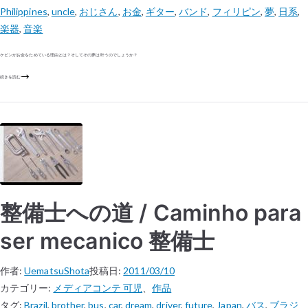
Philippines
,
uncle
,
おじさん
,
お金
,
ギター
,
バンド
,
フィリピン
,
夢
,
日系
,
楽器
,
音楽
ケビンがお金をためている理由とは？そしてその夢は叶うのでしょうか？
続きを読む
整備士への道 / Caminho para
ser mecanico 整備士
作者:
UematsuShota
投稿日:
2011/03/10
カテゴリー:
メディアコンテ 可児
、
作品
タグ:
Brazil
,
brother
,
bus
,
car
,
dream
,
driver
,
future
,
Japan
,
バス
,
ブラジ