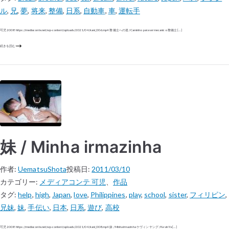
ル
,
兄
,
夢
,
将来
,
整備
,
日系
,
自動車
,
車
,
運転手
可児 2008 https://mediaconte.net/wp-content/uploads/2021/04/kani_006.mp4 整備士への道 / Caminho para ser mecanico 整備士 […]
続きを読む
妹 / Minha irmazinha
作者:
UematsuShota
投稿日:
2011/03/10
カテゴリー:
メディアコンテ 可児
、
作品
タグ:
help
,
high
,
Japan
,
love
,
Philippines
,
play
,
school
,
sister
,
フィリピン
,
兄妹
,
妹
,
手伝い
,
日本
,
日系
,
遊び
,
高校
可児 2008 https://mediaconte.net/wp-content/uploads/2021/04/kani_008.mp4 妹 / Minha irmazinha ケヴィン ヤング / Kevin Ya […]